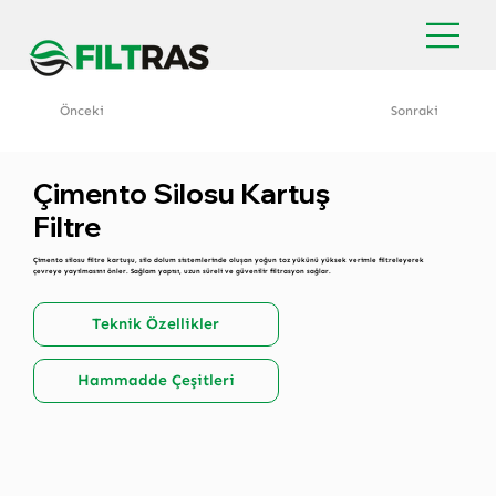
Önceki
Sonraki
Çimento Silosu Kartuş
Filtre
Çimento silosu filtre kartuşu, silo dolum sistemlerinde oluşan yoğun toz yükünü yüksek verimle filtreleyerek
çevreye yayılmasını önler. Sağlam yapısı, uzun süreli ve güvenilir filtrasyon sağlar.
Teknik Özellikler
Hammadde Çeşitleri