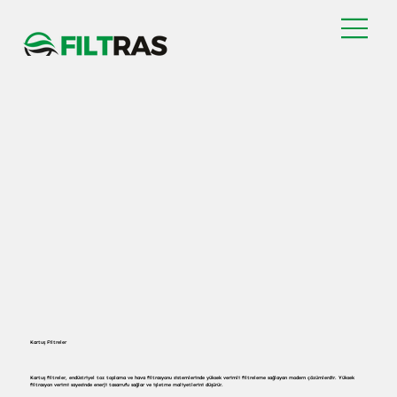
Kartuş Filtreler
Kartuş filtreler, endüstriyel toz toplama ve hava filtrasyonu sistemlerinde yüksek verimli filtreleme sağlayan modern çözümlerdir. Yüksek
filtrasyon verimi sayesinde enerji tasarrufu sağlar ve işletme maliyetlerini düşürür.