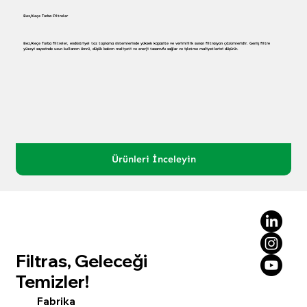
Bez/Keçe Torba Filtreler
Bez/Keçe Torba filtreler, endüstriyel toz toplama sistemlerinde yüksek kapasite ve verimlilik sunan filtrasyon çözümleridir. Geniş filtre
yüzeyi sayesinde uzun kullanım ömrü, düşük bakım maliyeti ve enerji tasarrufu sağlar ve işletme maliyetlerini düşürür.
Ürünleri İnceleyin
Filtras, Geleceği
Temizler!
Fabrika