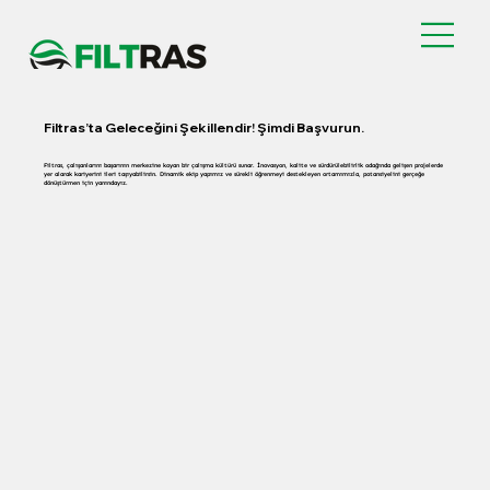
Filtras’ta Geleceğini Şekillendir! Şimdi Başvurun.
Filtras, çalışanlarını başarının merkezine koyan bir çalışma kültürü sunar. İnovasyon, kalite ve sürdürülebilirlik odağında gelişen projelerde
yer alarak kariyerini ileri taşıyabilirsin. Dinamik ekip yapımız ve sürekli öğrenmeyi destekleyen ortamımızla, potansiyelini gerçeğe
dönüştürmen için yanındayız.