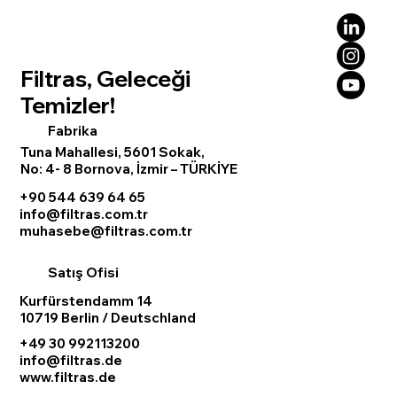
Filtras, Geleceği
Temizler!
Fabrika
Tuna Mahallesi, 5601 Sokak,
No: 4- 8 Bornova, İzmir – TÜRKİYE
+90 544 639 64 65
info@filtras.com.tr
muhasebe@filtras.com.tr
Satış Ofisi
Kurfürstendamm 14
10719 Berlin / Deutschland
+49 30 992113200
info@filtras.de
www.filtras.de