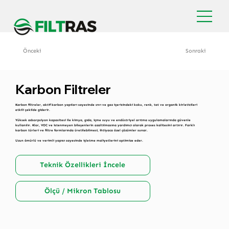
Önceki
Sonraki
Karbon Filtreler
Karbon filtreler, aktif karbon yapıları sayesinde sıvı ve gaz içerisindeki koku, renk, tat ve organik kirleticileri
etkili şekilde giderir.
Yüksek adsorpsiyon kapasitesi ile kimya, gıda, içme suyu ve endüstriyel arıtma uygulamalarında güvenle
kullanılır. Klor, VOC ve istenmeyen bileşenlerin azaltılmasına yardımcı olarak proses kalitesini artırır. Farklı
karbon türleri ve filtre formlarında üretilebilmesi, ihtiyaca özel çözümler sunar.
Uzun ömürlü ve verimli yapısı sayesinde işletme maliyetlerini optimize eder.
Teknik Özellikleri İncele
Ölçü / Mikron Tablosu