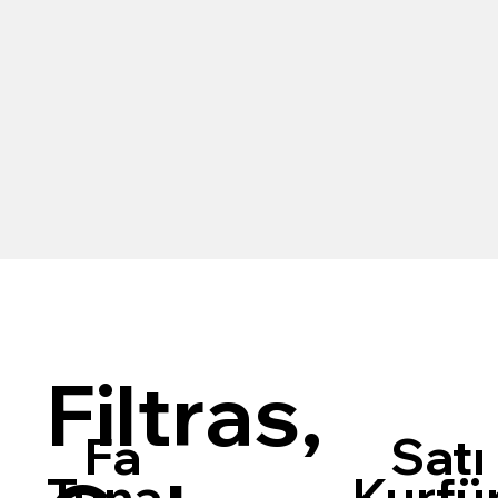
Filtras,
Fa
Satı
Kurfü
Tuna