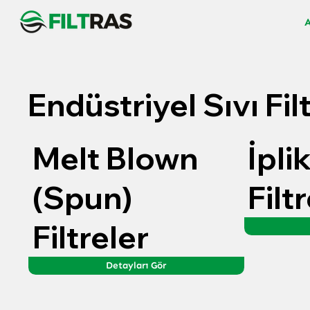
Endüstriyel Sıvı Fil
Melt Blown
İpli
(Spun)
Filt
Filtreler
Detayları Gör