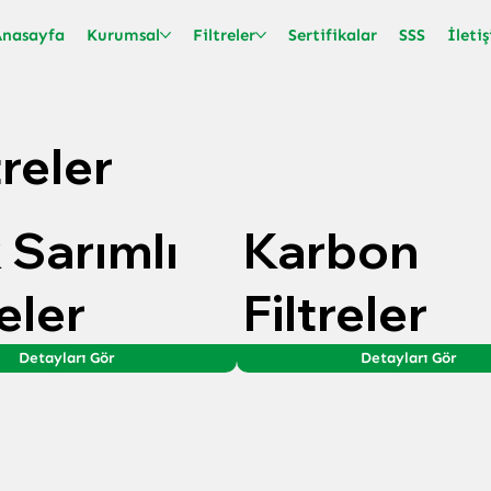
Anasayfa
Kurumsal
Filtreler
Sertifikalar
SSS
İleti
treler
k Sarımlı
Karbon
reler
Filtreler
Detayları Gör
Detayları Gör