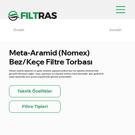
Önceki
Sonraki
Meta-Aramid (Nomex)
Bez/Keçe Filtre Torbası
Yüksek sıcaklık dayanımı ve güçlü mekanik yapısıyla endüstriyel toz toplama sistemlerinde
güvenilir filtrasyon sağlar. Isıya, aşınmaya ve kimyasal etkilere karşı dirençlidir. Alev geciktirici
yapısı sayesinde zorlu proses koşullarında güvenle kullanılabilir.
Teknik Özellikler
Filtre Tipleri