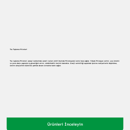
Toz Toplama Filtreleri
Toz toplama filtreleri; sanayi tesislerinde zararlı tozları etkili biçimde filtreleyerek temiz hava sağlar. Yüksek filtrasyon verimi, uzun ömürlü
ve çevre dostu yapısıyla iş güvenliğini artırır, sürdürülebilir üretimi destekler. Enerji verimliliği sayesinde işletme maliyetlerini düşürürken,
üretim süreçlerinin kesintisiz şekilde devam etmesine katkı sağlar.
Ürünleri İnceleyin