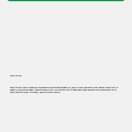
HVAC Filtreler
HVAC filtreleri; bina ve endüstriyel havalandırma sistemlerinde havadaki toz, polen ve zararlı partikülleri etkili şekilde tutarak temiz ve
sağlıklı iç hava kalitesi sağlar. Yüksek filtrasyon verimi, uzun kullanım ömrü ve düşük basınç kaybı sayesinde sistem performansını artırır,
enerji tüketimini azaltır ve konforlu, güvenli ortamlar oluşturur.