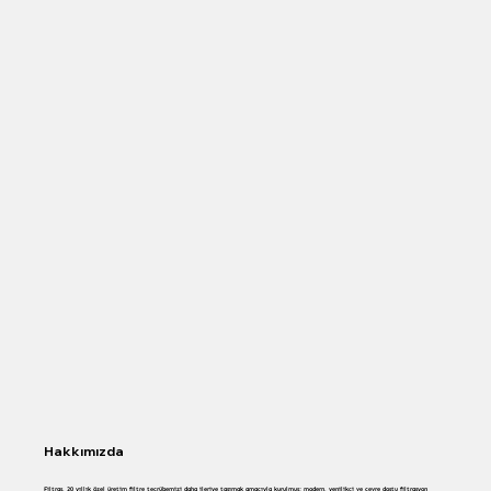
Hakkımızda
Filtras, 20 yıllık özel üretim filtre tecrübemizi daha ileriye taşımak amacıyla kurulmuş; modern, yenilikçi ve çevre dostu filtrasyon