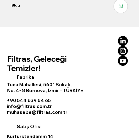
Blog
Filtras, Geleceği
Temizler!
Fabrika
Tuna Mahallesi, 5601 Sokak,
No: 4- 8 Bornova, İzmir – TÜRKİYE
+90 544 639 64 65
info@filtras.com.tr
muhasebe@filtras.com.tr
Satış Ofisi
Kurfürstendamm 14