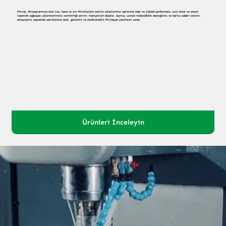
Filtras, ihtiyaçlarınıza özel toz, hava ve sıvı filtreleriyle üretim süreçlerinizi optimize eder ve Yüksek performans, uzun ömür ve enerji
tasarrufu sağlayan çözümlerimizle verimliliği artırır, maliyetleri düşürür. Ayrıca, uzman mühendislik desteğimiz ve kalite odaklı üretim
anlayışımız sayesinde sektörünüze özel, güvenilir ve sürdürülebilir filtrasyon çözümleri sunar.
Ürünleri İnceleyin