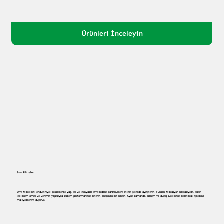
Ürünleri İnceleyin
Sıvı Filtreler
Sıvı filtreleri; endüstriyel proseslerde yağ, su ve kimyasal sıvılardaki partikülleri etkili şekilde ayrıştırır. Yüksek filtrasyon hassasiyeti, uzun
kullanım ömrü ve verimli yapısıyla sistem performansını artırır, ekipmanları korur. Aynı zamanda, bakım ve duruş sürelerini azaltarak işletme
maliyetlerini düşürür.