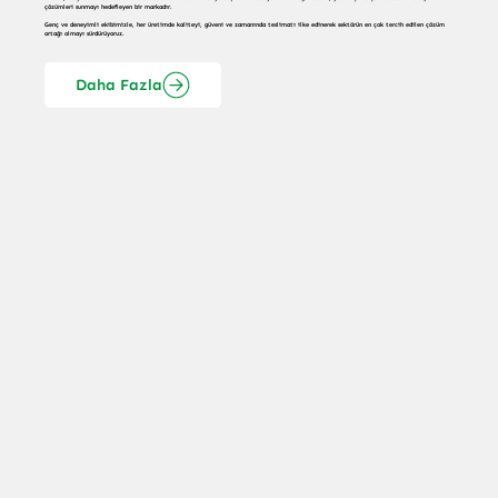
çözümleri sunmayı hedefleyen bir markadır.
Genç ve deneyimli ekibimizle, her üretimde kaliteyi, güveni ve zamanında teslimatı ilke edinerek sektörün en çok tercih edilen çözüm
ortağı olmayı sürdürüyoruz.
Daha Fazla